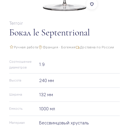
Terroir
Бокал le Septentrional
Ручная работа
Франция · Богемия
Доставка по России
Соотношение
1.9
диаметров
240 мм
Высота
132 мм
Ширина
1000 мл
Емкость
Бессвинцовый хрусталь
Материал