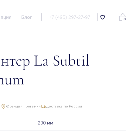
епция
Блог
+7 (495) 297-27-97
0
нтер La Subtil
num
а
Франция · Богемия
Доставка по России
200 мм