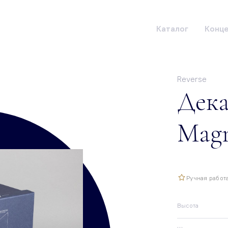
Каталог
Конц
Reverse
Дека
Mag
Ручная работ
Высота