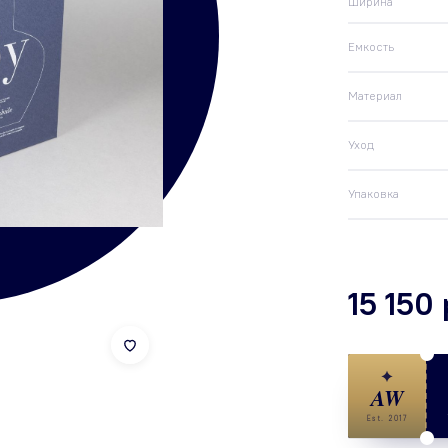
Ширина
Емкость
Материал
Уход
Упаковка
15 150
✦
AW
Est. 2017