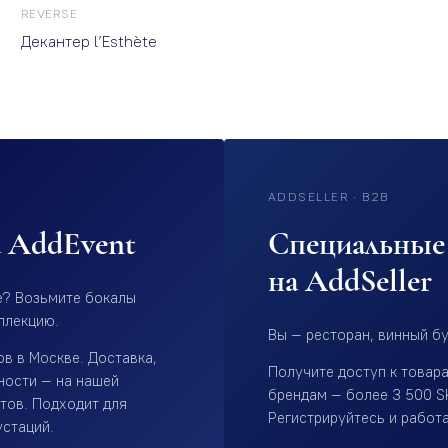
REVERSE
Декантер l’Esthète
ADDSELLER · B2B
а AddEvent
Специальные 
на AddSeller
е? Возьмите бокалы
ллекцию.
Вы — ресторан, винный бу
в в Москве. Доставка,
Получите доступ к товар
ности — на нашей
брендам — более 3 500 S
ктов. Подходит для
Регистрируйтесь и работ
устаций.