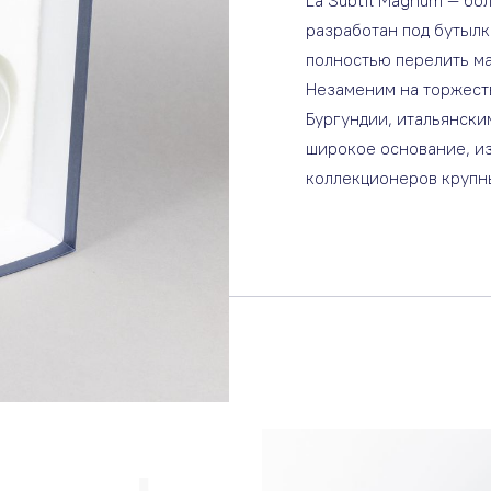
La Subtil Magnum — бо
разработан под бутылк
полностью перелить ма
Незаменим на торжест
Бургундии, итальянски
широкое основание, и
коллекционеров крупн