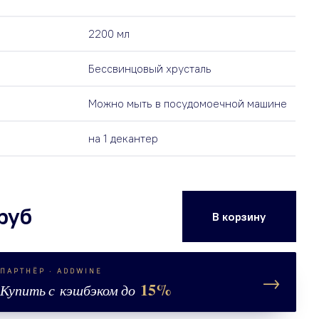
2200 мл
Бессвинцовый хрусталь
Можно мыть в посудомоечной машине
на 1 декантер
 руб
В корзину
ПАРТНЁР · ADDWINE
→
15%
Купить с кэшбэком до