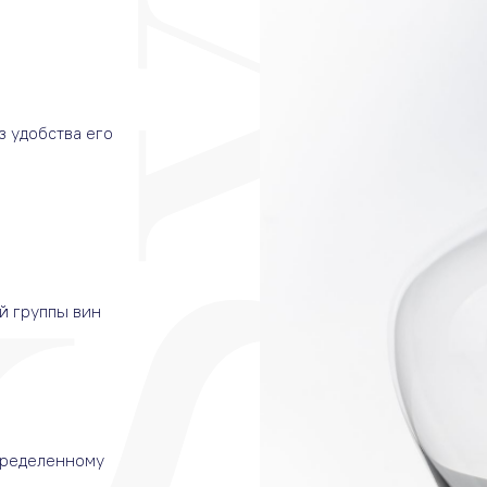
з удобства его
й группы вин
пределенному