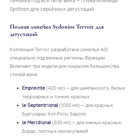
линейка под все типы вина + плевательницы
Spittoon для серьёзных дегустаций.
Полная линейка Sydonios Terroir для
дегустаций
Коллекция Terroir разработана сомелье ASI
специально под винные регионы Франции.
Включает три модели для покрытия большинства
стилей вина:
Empreinte
(420 мл) — для шампанского, белых
терруарных и тонких красных
le Septentrional
(1000 мл) — для красных
Бургундии, Кот-Роти, Бароло
le Meridional
(830 мл) — для южных красных,
Бордо, плотных монокупажей